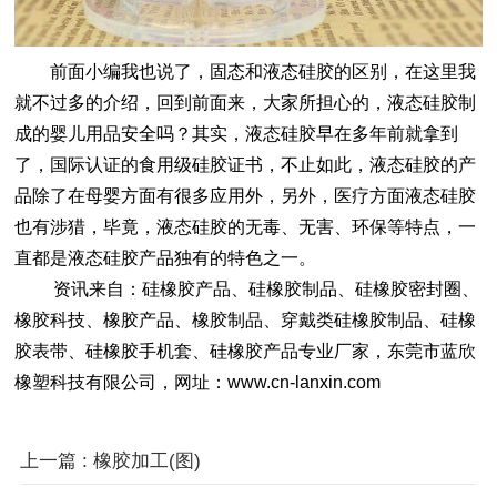
前面小编我也说了，固态和
液态硅胶
的区别，在这里我
就不过多的介绍，回到前面来，大家所担心的，
液态硅胶
制
成的婴儿用品安全吗？其实，
液态硅胶
早在多年前就拿到
了，国际认证的食用级硅胶证书，不止如此，液态硅胶的产
品除了在母婴方面有很多应用外，另外，医疗方面液态硅胶
也有涉猎，毕竟，液态硅胶的无毒、无害、环保等特点，一
直都是
液态硅胶产品
独有的特色之一。
资讯来自：
硅橡胶产品
、
硅橡胶制品
、
硅橡胶密封圈
、
橡胶科技
、
橡胶产品
、
橡胶制品
、
穿戴类硅橡胶制品
、
硅橡
胶表带
、
硅橡胶手机套
、
硅橡胶产品专业厂家
，
东
莞市蓝欣
橡塑科技有
限公司
，网址：www.cn-lanxin.com
上一篇 : 橡胶加工(图)