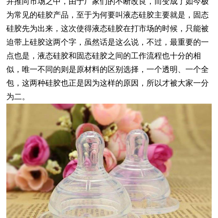
并推向市场之中，由于厂家们的不断改良，而变成了如今极
为常见的硅胶产品，至于为何要叫液态硅胶主要就是，
固态
硅胶
先为出来，这次使得
液态硅胶
在打市场的时候，只能被
迫带上
硅胶
这两个字，虽然话是这么说，不过，最重要的一
点也是，
液态硅胶
和
固态硅胶
之间的工作流程也十分的相
似，唯一不同的则是原材料的区别选择，一个透明、一个全
包，这两种
硅胶
也正是因为这样的原因，所以才被大家一分
为二。