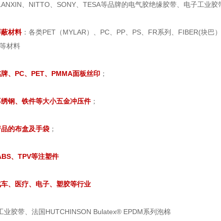
LANXIN、NITTO、SONY、TESA等品牌的电气胶绝缘胶带、电子工业
屏蔽材料
：各类PET（MYLAR）、PC、PP、PS、FR系列、FIBER
I等材料
牌、PC、PET、PMMA面板丝印
；
不绣钢、铁件等大小五金冲压件
；
产品的布盒及手袋
；
BS、TPV等注塑件
汽车、医疗、电子、塑胶等行业
胶带、法国HUTCHINSON Bulatex® EPDM系列泡棉