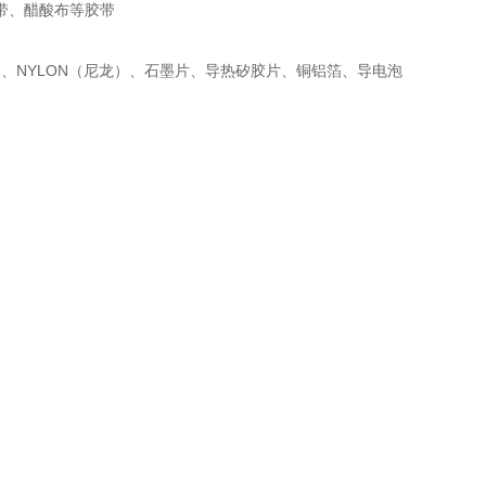
胶带、醋酸布等胶带
(块巴）、NYLON（尼龙）、石墨片、导热矽胶片、铜铝箔、导电泡